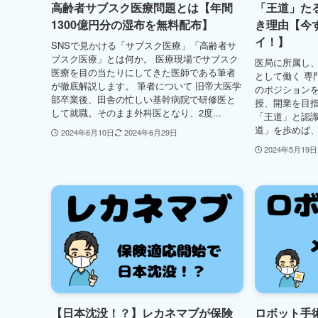
高齢者サブスク医療問題とは【年間
「王道」た
1300億円分の湿布を無料配布】
き理由【今
イ！】
SNSで見かける「サブスク医療」「高齢者サ
ブスク医療」とは何か。 医療現場でサブスク
医局に所属し
医療を目の当たりにしてきた医師である筆者
として働く 専
が徹底解説します。 筆者について 旧帝大医学
のポジション
部卒業後、田舎の忙しい基幹病院で研修医と
授、開業を目指
して就職。そのまま外科医となり、2度...
「王道」と認識
道」を歩めば、
2024年6月10日
2024年6月29日
2024年5月19日
【日本沈没！？】レカネマブが保険
ロボット手