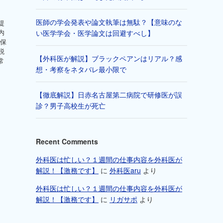
医師の学会発表や論文執筆は無駄？【意味のな
提
内
い医学学会・医学論文は回避すべし】
（保
税
【外科医が解説】ブラックペアンはリアル？感
常
想・考察をネタバレ最小限で
【徹底解説】日赤名古屋第二病院で研修医が誤
診？男子高校生が死亡
Recent Comments
外科医は忙しい？１週間の仕事内容を外科医が
解説！【激務です】
に
外科医aru
より
外科医は忙しい？１週間の仕事内容を外科医が
解説！【激務です】
に
リガサポ
より