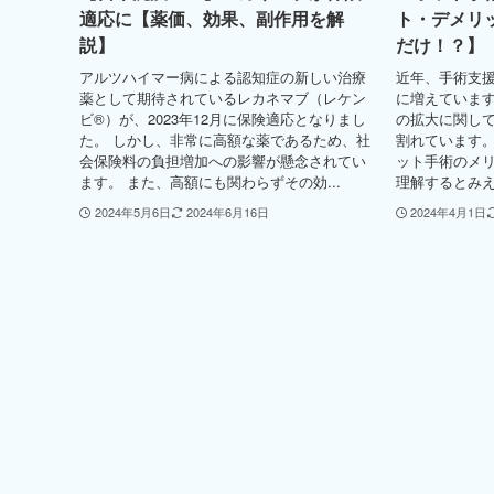
適応に【薬価、効果、副作用を解
ト・デメリ
説】
だけ！？】
アルツハイマー病による認知症の新しい治療
近年、手術支
薬として期待されているレカネマブ（レケン
に増えています
ビ®︎）が、2023年12月に保険適応となりまし
の拡大に関し
た。 しかし、非常に高額な薬であるため、社
割れています。
会保険料の負担増加への影響が懸念されてい
ット手術のメ
ます。 また、高額にも関わらずその効...
理解するとみえ
2024年5月6日
2024年6月16日
2024年4月1日