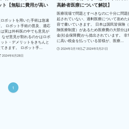
ット【無駄に費用が高い
高齢者医療について解説】
医療現場で問題とすべきなのに十分に問題
起されていない、過剰医療について攻めた
援ロボットを用いた手術は急速
容で書いていきます。 日本は国民皆保険
。 ロボット手術の普及、適応
険医療制度）があるため医療費の大部分は
ては実は外科医の中でも意見が
金(社会保障費)から捻出されています。 非
 なぜ意見が割れるのかはロボ
に高い税金を払っている皆様が、医療...
リット・デメリットをきちんと
てきます。 ロボット手...
2024年3月19日
2024年5月21日
2024年6月28日
1