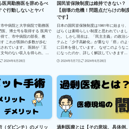
る医局勤務医を辞めるべ
国民皆保険制度は維持できない？
すぐ行動しないとヤバ
【崩壊の危機！問題点だらけの制
です】
、市中病院と大学病院で勤務医
日本の国民皆保険制度は1961年に始まり、
門医、博士号を取得する 医局で
ばらくは素晴らしい制度と思われていまし
を得て、市中病院の部長、教
た。 しかし現在は、「民主主義」の政治
す これが医師の多数が歩む
テムと「少子高齢化」が重なり「癌」のよ
されています。 医師が「王
に日本を侵しています。 なぜこのような
文句のない収入を得られ、...
になったのか、詳しく解説していきます...
2024年6月28日
2024年5月7日
2024年6月28日
術（ダビンチ）のメリッ
過剰医療とは【その意味、具体例