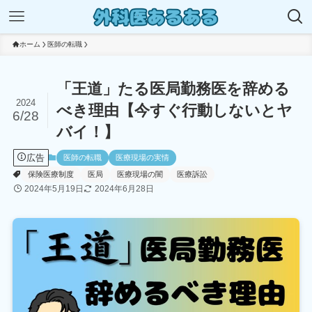
ホーム
医師の転職
「王道」たる医局勤務医を辞める
2024
べき理由【今すぐ行動しないとヤ
6/28
バイ！】
広告
医師の転職
医療現場の実情
保険医療制度
医局
医療現場の闇
医療訴訟
2024年5月19日
2024年6月28日