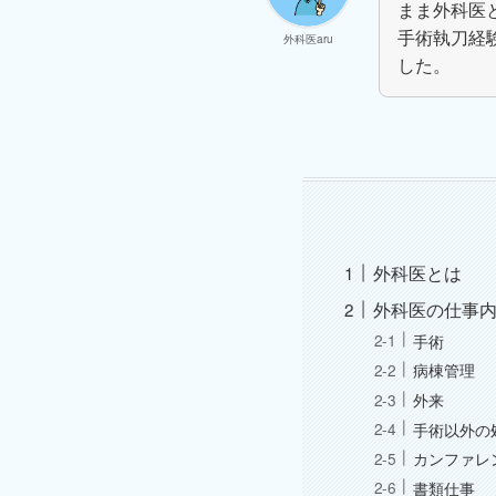
まま外科医
手術執刀経
外科医aru
した。
外科医とは
外科医の仕事
手術
病棟管理
外来
手術以外の
カンファレ
書類仕事